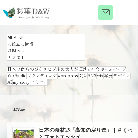
All Posts
お役立ち情報
お知らせ
エッセイ
日本の食
ものづくり
ビジネス
大人が輝ける社会
ホームページ
WixStudio
ブランディング
wordpress
文章
SNS
wix
写真
デザイン
AI
my story
セミナー
All Posts
日本の食材25「高知の戻り鰹」｜さくっ
とフォトエッセイ