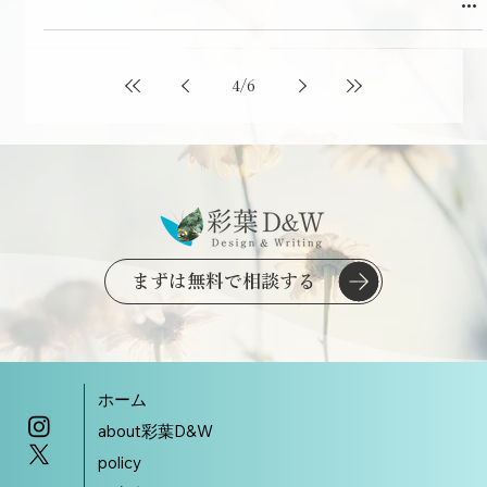
4
/
6
まずは無料で相談する
ホーム
about彩葉D&W
policy