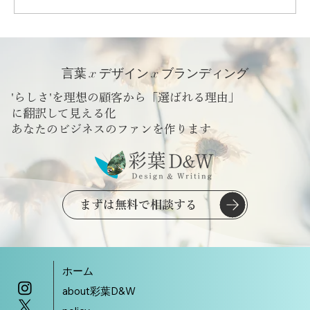
日本の食66「昔ながらの塩」 | さくっとフ
ォトエッセイ
言葉 x デザイン x ブランディング
'らしさ'を理想の顧客から「選ばれる理由」
に翻訳して見える化
​あなたのビジネスのファンを作ります
まずは無料で相談する
ホーム
about彩葉D&W