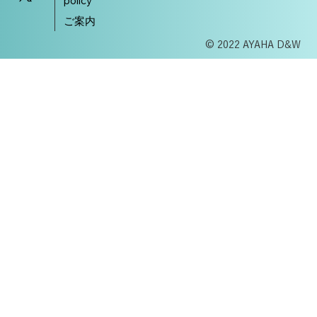
policy
ご案内
© 2022 AYAHA D&W