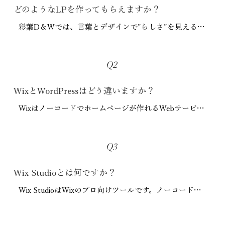
どのようなLPを作ってもらえますか？
彩葉D＆Wでは、言葉とデザインで”らしさ”を見える化
し、理想の顧客から選ばれるLPをお作りしています。

マーケティング・行動心理学・SEOを加味し、コンセ
Q2
プトやブランディング、目的に合わせてお作りします。
WixとWordPressはどう違いますか？
Wixはノーコードでホームページが作れるWebサービス
です。IT知識やサーバは不要。アップデート・システ
ム不具合・セキュリティーなどはWixに任せてお仕事に
Q3
専念できます。使用するには使用料が掛かります。

Wix Studioとは何ですか？
WordPressはサーバを用意し、そこにインストールして
Wix StudioはWixのプロ向けツールです。ノーコードな
使うホームページ作成ツールです。公開後もアップデ
がらプログラミングで作ったWebサイトと変わらない
ートや不具合対応、サーバ設定、セキュリティ構築な
自由なデザインが可能。レスポンシブで動きのある魅