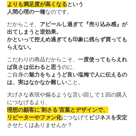
よりも満足度が高くなる
という
人間心理の一種
なのです。
だからこそ、
アピールし過ぎて『売り込み感』が
出てしまうと逆効果。
かといって控えめ過ぎても印象に残らず買っても
らえない。
こだわりの商品だからこそ、
一度使ってもらえれ
ば良さは伝わると思う
のに、
ご自身の
魅力をちょうど良い塩梅で人に伝えるの
は、実はなかなか難しい
こと。
大げさな表現や煽るような言い回しで１回の購入
につなげるより、
理想の顧客に’刺さる’言葉とデザインで、
リピーターやファン化
につなげて
ビジネスを安定
させたくはありませんか？