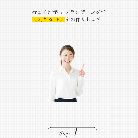
行動心理学 x ブランディングで
＼刺さるLP／
をお作りします！
1
Step