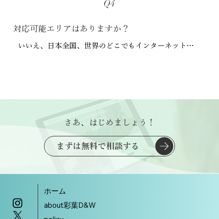
Q4
どを自分で行う（もしくは外注する）必要がありま
力的なサイトが作れるものです。

す。使用するにはサーバ代が掛かります。

​対応可能エリアはありますか？
納品後は、お値段などのテキストや画像の差し替えを
いいえ、日本全国、世界のどこでもインターネット環
彩葉D＆WではWix（含むWix Studio）のLPをお作りし
ご自身で行えます。
境があれば承れます。町田市・東京都内・町田周辺の
ていますので、Wixをご利用の方がLPのページを追加
神奈川エリアの店舗・オフィスであれば対面打ち合わ
される場合にはWix使用料はプラスにはならず、
せが可能な場合もございますので、詳細はお問い合わ
WordPressご利用の方がLPだけWixをご利用になる場合
せください。
には別途Wix使用料が掛かります。
さあ、はじめましょう！
まずは無料で相談する
ホーム
about彩葉D&W