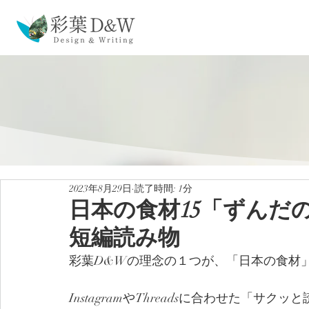
2023年8月29日
読了時間: 1分
日本の食材15「ずんだ
短編読み物
彩葉D&Wの理念の１つが、「日本の食材
InstagramやThreadsに合わせた「