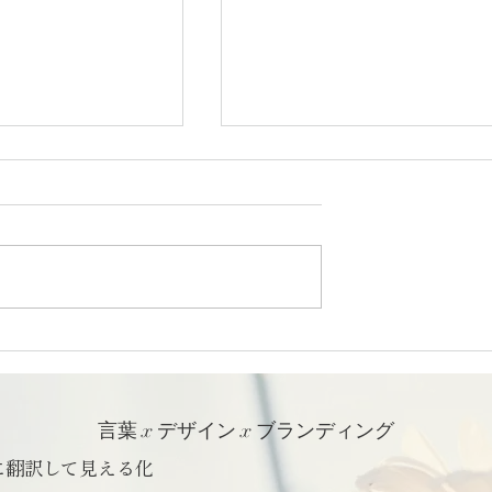
6「昔ながらの塩」
日本の食65「伊豆の苺」｜
フォトエッセイ
くっとフォトエッセイ
言葉 x デザイン x ブランディング
に翻訳して見える化