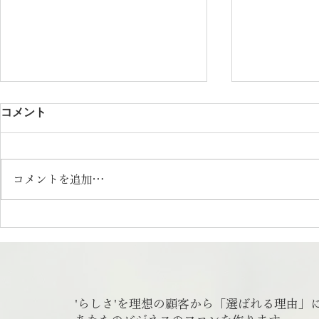
コメント
コメントを追加…
日本の食67「日本の水」|さく
日本の食6
っとフォトエッセイ
| さくっと
'らしさ'を理想の顧客から「選ばれる理由」