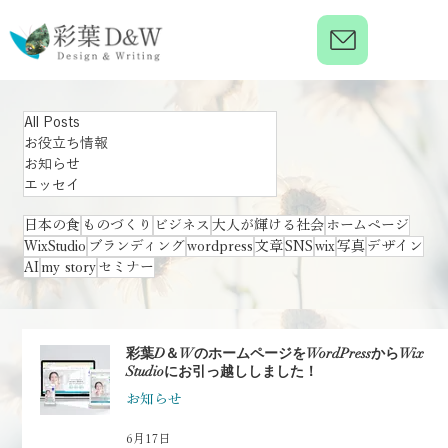
All Posts
お役立ち情報
お知らせ
エッセイ
日本の食
ものづくり
ビジネス
大人が輝ける社会
ホームページ
WixStudio
ブランディング
wordpress
文章
SNS
wix
写真
デザイン
AI
my story
セミナー
彩葉D＆WのホームページをWordPressからWix
Studioにお引っ越ししました！
お知らせ
6月17日