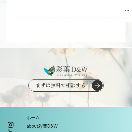
まずは無料で相談する
ホーム
about彩葉D&W