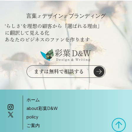
言葉 x デザイン x ブランディング
Wix Studioテンプレート｜店舗向けホームページ
'らしさ'を理想の顧客から「選ばれる理由」
に翻訳して見える化
​あなたのビジネスのファンを作ります
まずは無料で相談する
ホーム
about彩葉D&W
policy
ご案内