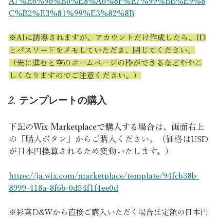
A7%E6%96%B0%E8%A6%8F%E7%99%BB%E9%8
C%B2%E3%81%99%E3%82%8B
※AIに誘導されますが、アカウントだけ作成したら、ID
とパスワードをメモしていただき、閉じてください。
（先に進むと空のホームページの枠ができるなどややこ
しくなりますのでご注意ください。）
2. テンプレートの購入
下記の
Wix Marketplaceで購入する場合
は、画面右上
の「購入ボタン」からご購入ください。（価格はUSD
が日本円換算されるため変動いたします。）
https://ja.wix.com/marketplace/template/94fcb38b-
8999-418a-8f6b-0d54f1f4ee0d
※彩葉D&Wから直接ご購入いただく場合は定額の日本円