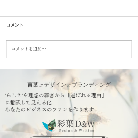
コメント
コメントを追加…
言葉 x デザイン x ブランディング
Wix Studioテンプレート｜シンプルなコーポレー
'らしさ'を理想の顧客から「選ばれる理由」
に翻訳して見える化
トサイト
​あなたのビジネスのファンを作ります