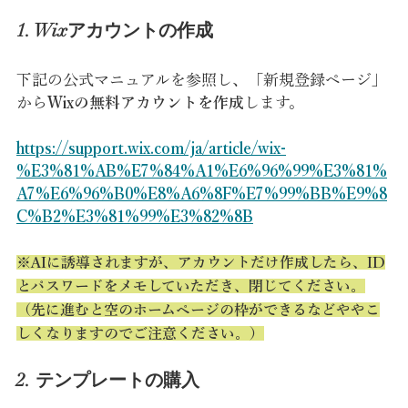
1. Wixアカウントの作成
下記の公式マニュアルを参照し、「
新規登録ページ
」
から
Wixの無料アカウントを作成
します。
https://support.wix.com/ja/article/wix-
%E3%81%AB%E7%84%A1%E6%96%99%E3%81%
A7%E6%96%B0%E8%A6%8F%E7%99%BB%E9%8
C%B2%E3%81%99%E3%82%8B
※AIに誘導されますが、アカウントだけ作成したら、ID
とパスワードをメモしていただき、閉じてください。
（先に進むと空のホームページの枠ができるなどややこ
しくなりますのでご注意ください。）
2. テンプレートの購入