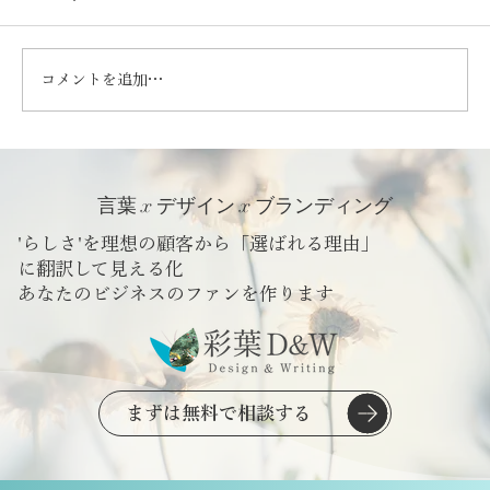
コメントを追加…
日本の食66「昔ながらの塩」 | さくっとフ
ォトエッセイ
言葉 x デザイン x ブランディング
'らしさ'を理想の顧客から「選ばれる理由」
に翻訳して見える化
​あなたのビジネスのファンを作ります
まずは無料で相談する