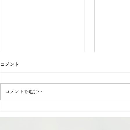
コメント
コメントを追加…
日本の食67「日本の水」|さく
日本の食6
っとフォトエッセイ
| さくっと