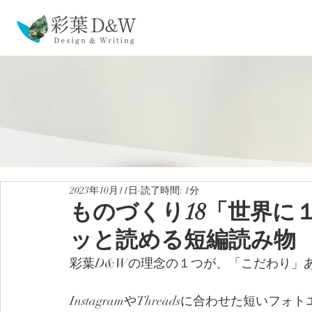
2023年10月11日
読了時間: 1分
ものづくり18「世界に
ッと読める短編読み物
彩葉D&Wの理念の１つが、「こだわり」
InstagramやThreadsに合わせた短