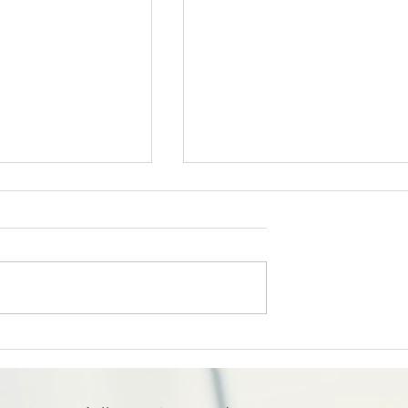
6「昔ながらの塩」
日本の食65「伊豆の苺」｜
フォトエッセイ
くっとフォトエッセイ