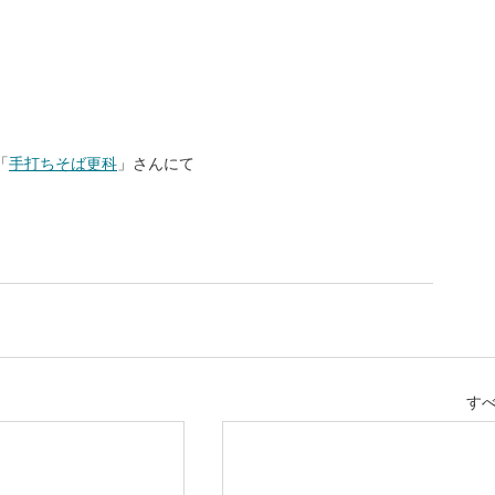
「
手打ちそば更科
」さんにて
す