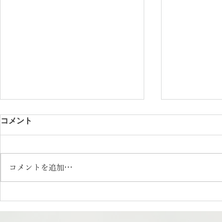
コメント
コメントを追加…
日本の食67「日本の水」|さく
日本の食6
っとフォトエッセイ
| さくっと