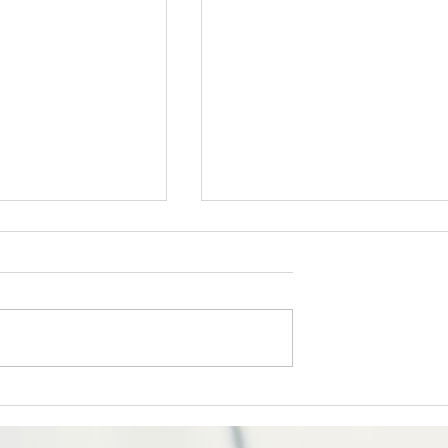
6「昔ながらの塩」
日本の食65「伊豆の苺」｜
フォトエッセイ
くっとフォトエッセイ