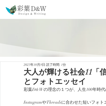
2023年10月9日
読了時間: 1分
大人が輝ける社会11「
とフォトエッセイ
彩葉D&Wの理念の１つが、人生100年時
InstagramやThreadsに合わせた短