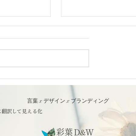
6「昔ながらの塩」
日本の食65「伊豆の苺」｜
フォトエッセイ
くっとフォトエッセイ
言葉 x デザイン x ブランディング
に翻訳して見える化