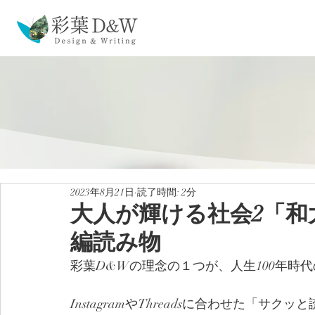
2023年8月21日
読了時間: 2分
大人が輝ける社会2「和
編読み物
彩葉D&Wの理念の１つが、人生100年時
InstagramやThreadsに合わせた「