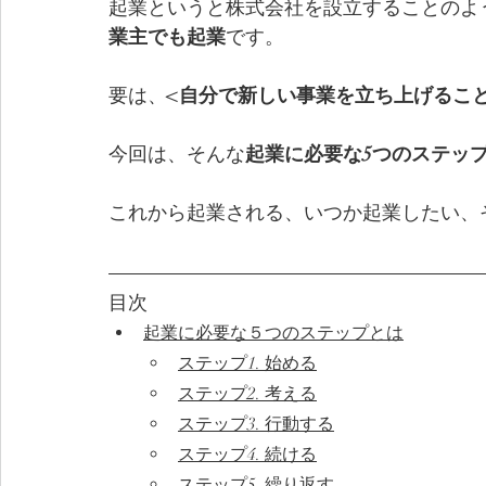
起業というと株式会社を設立することのよ
業主でも起業
です。
要は、
<自分で新しい事業を立ち上げること
今回は、そんな
起業に必要な5つのステッ
これから起業される、いつか起業したい、
目次
起業に必要な５つのステップとは
ステップ1. 始める
ステップ2. 考える
ステップ3. 行動する
ステップ4. 続ける
ステップ5. 繰り返す