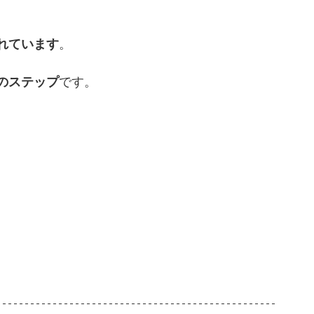
れています
。
のステップ
です。