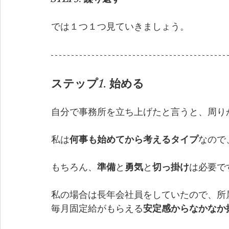
では１つ１つ見ていきましょう。
ステップ1. 始める
自分で事務所を立ち上げたと言うと、周り
私は
何事も始めてから考えるタイプ
なので
もちろん、
準備
と
勇気
と
切っ掛け
は必要で
私の場合は長年会社員をしていたので、所
毎月固定給がもらえる
安定感からなかなか