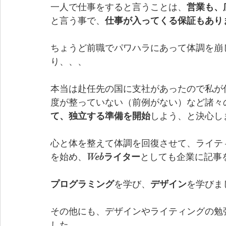
一人で仕事をすると言うことは、
営業も、
と言う事で、
仕事が入ってくる保証もあり
ちょうど前職でパワハラにあって体調を崩
り、、、
本当は赴任先の国に支社があったので私が
度が整っていない（前例がない）など諸々
て、独立する準備を開始
しよう、と決心し
心と体を整えて体調を回復させて、ライテ
を始め、
Webライター
としても企業に記事
プログラミング
を学び、
デザイン
を学びま
その他にも、デザインやライティングの勉
した。