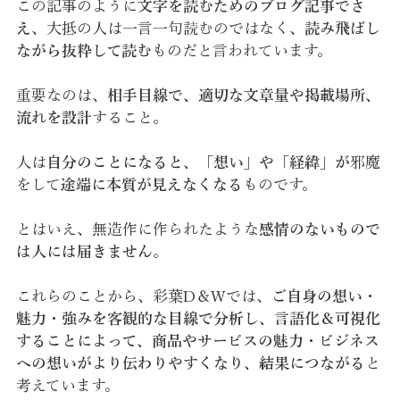
この記事のように
文字を読むためのブログ記事でさ
え
、大抵の人は一言一句読むのではなく、
読み飛ばし
ながら抜粋して読む
ものだと言われています。
重要なのは、
相手目線で、適切な文章量や掲載場所、
流れを設計
すること。
人は
自分のことになると、「想い」や「経緯」が
邪魔
をして
途端に本質が見えなくなる
ものです。
とはいえ、無造作に作られたような
感情のないもので
は人には届きません
。
これらのことから、彩葉D＆Wでは、
ご自身の想い・
魅力・強みを客観的な目線で分析し、言語化＆可視化
することによって、商品やサービスの魅力・ビジネス
への想いがより伝わりやすくなり、結果につながる
と
考えています。