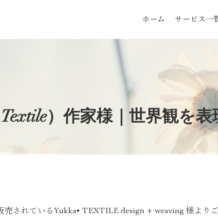
ホーム
サービス一
extile）作家様｜世界観を
いるYukka• TEXTILE design + weaving 