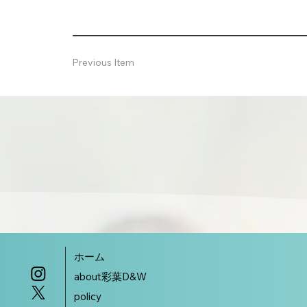
Previous Item
ホーム
about彩葉D&W
policy