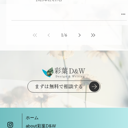
1
/
6
まずは無料で相談する
ホーム
about彩葉D&W