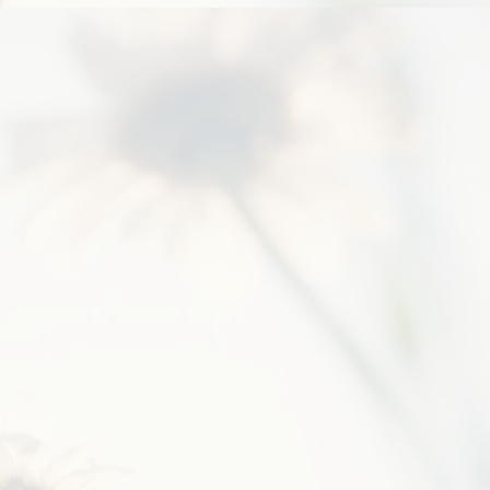
でいる珈琲の味とは明らかに違い、
薄くて酸味が際立っていた。 何かお
かしい。 ...そうか、水が違うんだ。
信州の美味しい水は軟水で、スイス
の水は硬水。 珈琲に向いているのは
硬水🇨🇭の方だ。 急いでエビアンを
買ってきて淹れなおしたら、いつも
の美味しい珈琲の味にな