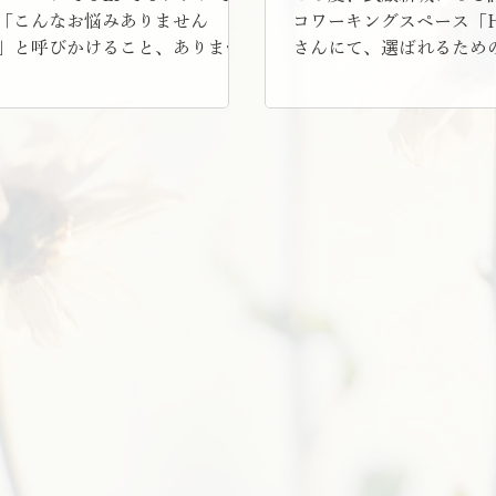
「こんなお悩みありません
コワーキングスペース「Hip
」と呼びかけること、あります
さんにて、選ばれるため
。最近よく、雛形に見様見真似
ナーをすることになりま
れてみたものを目にします。
は自分の強みを掘り下げ
の後に提示する解決策が「お悩
し、自己紹介文を作って
解決策」になっていない」「他
る第一歩にしましょう、
択肢でも解決できるようなお悩
の。短い時間なので、今
訴求している」など…。そこで
ストいただいたSNS向け
は、「こんなお悩みありません
文を取り上げますが、全
」で訴求することの意味や、効
や媒体での自己紹介に共
な使い方について解説したいと
です。自己紹介文をしっ
ます。
ることは、仕事に繋げる
口」になります。この機
たの’らしさ’を言葉にし
か？