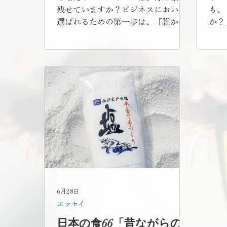
残せていますか？ビジネスにおいて
も、
選ばれるための第一歩は、「誰かの
か？
印象に残ること」「目を引くこ
よね
と」、そして「ん？なんだろう？」
で入
と興味を持ってもらうこと。心理学
「そ
では、最初に得た情報や印象がその
みの
後の評価を大きく左右する現象のこ
の選
とを【初頭効果】と言います。今回
みで
は、今日からすぐに整えられる初頭
今回
効果をプロフィールに活かす3つのポ
か？
イントを、一例として紹介します。
果的
思い
6月28日
エッセイ
日本の食66「昔ながらの