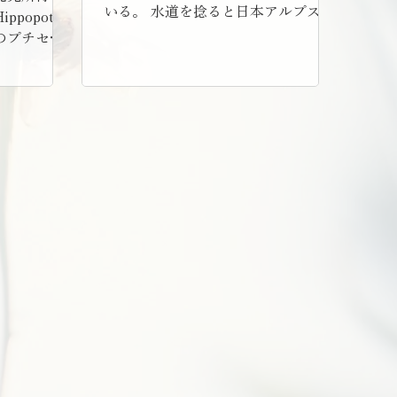
いる。 水道を捻ると日本アルプスの
popot」
美味しい水が出てくるし、 近くに湧
のプチセミ
水が出ていたりするのだが、 子供の
した。内容
頃は、水道から注いだコップの中の
、言葉に
水が気泡で白くなるのが不思議だっ
仕事に繋げ
た。 大人になって珈琲が好きになっ
というも
てからは、 「美味しい水で入れる珈
回はリクエ
琲は最高に美味しいに違いない。」
の自己紹介
と信じていた。 かつてジュネーブに
てのシーン
住んでいた時、ヨーロッパは本当に
通する内容
珈琲が美味しくて、お気に入りの珈
かり表現す
琲豆をお土産に買い込んで親族に渡
ための「窓
した。 美味しい水と豆で淹れた、最
会に、あな
高に美味しい珈琲が出来ると思って
てみません
ワクワクしていた。 でも、親族の反
応はイマイチ。 母からは「あの珈
琲、美味しくないねぇ」と、まさか
の感想が。 そんなはずはない！ 実際
に行って飲んでみると、いつも飲ん