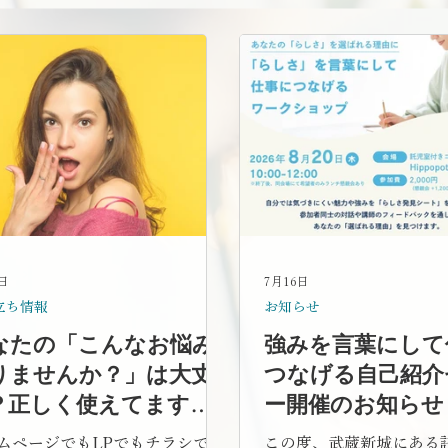
1日
7月16日
立ち情報
お知らせ
なたの「こんなお悩み
強みを言葉にして
りませんか？」は大丈
つなげる自己紹介
？正しく使えてます
ー開催のお知らせ
？
ムページでもLPでもチラシで
この度、武蔵新城にある