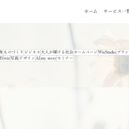
ホーム
サービス一
食
ものづくり
ビジネス
大人が輝ける社会
ホームページ
WixStudio
ブラン
NS
wix
写真
デザイン
AI
my story
セミナー