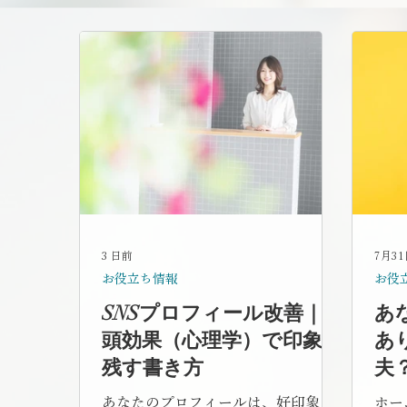
3 日前
7月3
お役立ち情報
お役
SNSプロフィール改善｜初
あ
頭効果（心理学）で印象を
あ
残す書き方
夫
か
あなたのプロフィールは、好印象を
ホー