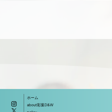
ホーム
about彩葉D&W