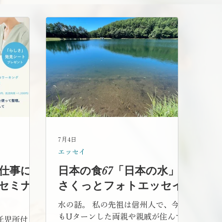
7月4日
エッセイ
仕事に
日本の食67「日本の水」|
セミナ
さくっとフォトエッセイ
水の話。 私の先祖は信州人で、今で
もUターンした両親や親戚が住んで
託児所付き