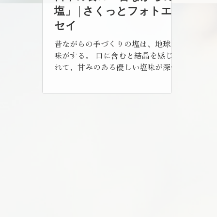
塩」 | さくっとフォトエッ
セイ
昔ながらの手づくりの塩は、地球の
味がする。 口に含むと結晶を感じら
れて、甘みのある優しい塩味が深く
ほんのりと広がっていく。 私は天然
のお塩に目がなくて、見かけるとつ
いつい買ってしまう。 今日は伊豆で
見つけて買ってきたのだけど、帰宅
してキッチンで数えてみたら、これ
で12種類目の塩だった。