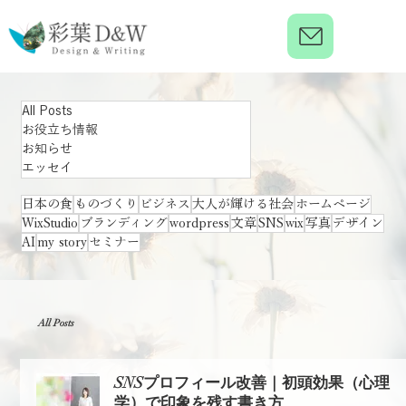
All Posts
お役立ち情報
お知らせ
エッセイ
日本の食
ものづくり
ビジネス
大人が輝ける社会
ホームページ
WixStudio
ブランディング
wordpress
文章
SNS
wix
写真
デザイン
AI
my story
セミナー
All Posts
SNSプロフィール改善｜初頭効果（心理
学）で印象を残す書き方