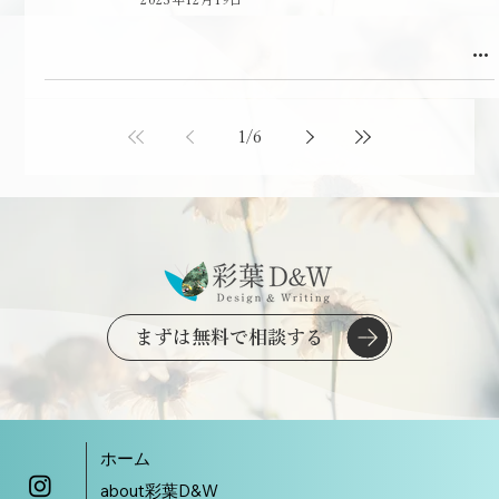
1
/
6
まずは無料で相談する
ホーム
about彩葉D&W