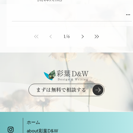
1
/
6
まずは無料で相談する
ホーム
about彩葉D&W