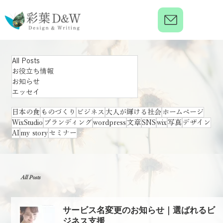
All Posts
お役立ち情報
お知らせ
エッセイ
日本の食
ものづくり
ビジネス
大人が輝ける社会
ホームページ
WixStudio
ブランディング
wordpress
文章
SNS
wix
写真
デザイン
AI
my story
セミナー
All Posts
サービス名変更のお知らせ｜選ばれるビ
ジネス支援